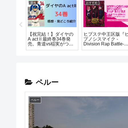
報
漫画
おすすめ
も！】カ
【祝完結！】ダイヤの
ヒプステ中王区版『
リアのダ
A actⅡ最終巻34巻発
プノシスマイク -
おすすめ
売。青道vs稲実がつい
Division Rap Battle-
選（おまけ
に決着。書き下ろし部
Rule the Stage -
分までネタバレありで
Renegades of Female
語りつくす！！
の感想語り
ペルー
ペルー