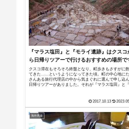
『マラス塩田』と『モライ遺跡』はクスコ
ら日帰りツアーで行けるおすすめの場所で
クスコ滞在もそろそろ終盤となり、町歩きもさすがに
てきた……というようになってきた頃。町の中心地に
さんある旅行代理店の中から気まぐれに選んで申し込
日帰りツアーがありました。それが『マラス塩田』と
ライ遺跡』への日帰りツアーです。...
2017.10.13
2023.0
海外周遊