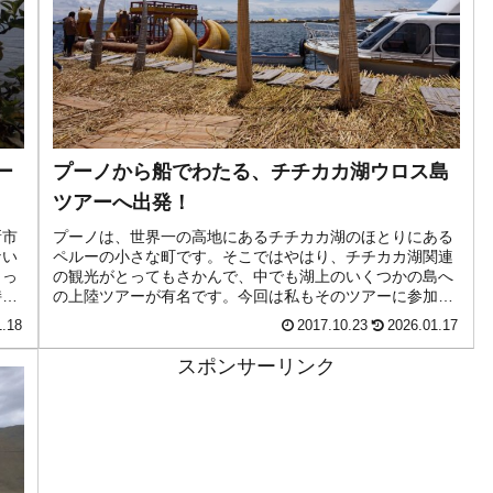
ー
プーノから船でわたる、チチカカ湖ウロス島
ツアーへ出発！
新市
プーノは、世界一の高地にあるチチカカ湖のほとりにある
ない
ペルーの小さな町です。そこではやはり、チチカカ湖関連
ょっ
の観光がとってもさかんで、中でも湖上のいくつかの島へ
持ち
の上陸ツアーが有名です。今回は私もそのツアーに参加
し、チチカカ湖上のウロス島へ行って...
1.18
2017.10.23
2026.01.17
スポンサーリンク