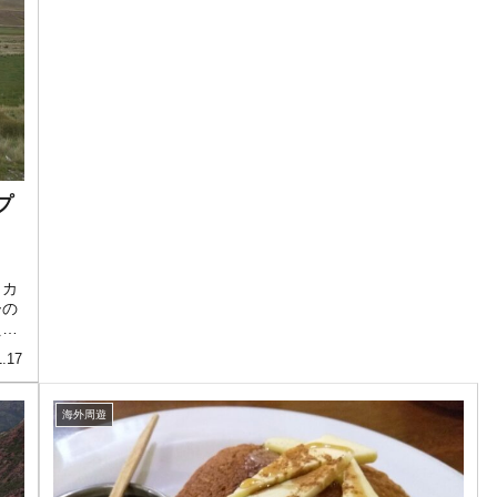
プ
ま
カカ
ーの
えの
1.17
海外周遊