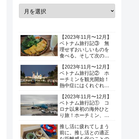
【2023年11月〜12月】
ベトナム旅行記③ 無
理せずおいしいものを
食べる。そして次の場
所へ出発！（3日目、4
【2023年11月〜12月】
日目）
ベトナム旅行記② ホ
ーチミンを観光開始！
熱中症にはくれぐれも
ご注意を。（2日目）
【2023年11月〜12月】
ベトナム旅行記① コ
ロナ以来初の海外ひと
り旅！ホーチミン、ホ
イアンへ行ってきた（1
推し活に疲れてしまう
日目）
前に。推し活との適正
な距離感を保つことの