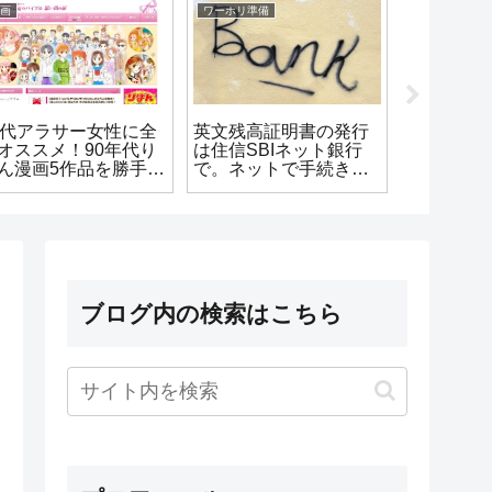
画
ワーホリ準備
漫画
0代アラサー女性に全
英文残高証明書の発行
【なかよし
オススメ！90年代り
は住信SBIネット銀行
年】30代
ん漫画5作品を勝手に
で。ネットで手続き、
シャの90
介します
即日発行可能！手数料
おすすめ
も無料です
紹介しま
ブログ内の検索はこちら