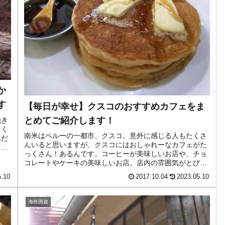
か
す
【毎日が幸せ】クスコのおすすめカフェをま
とめてご紹介します！
飽き
たく
南米はペルーの一都市、クスコ。意外に感じる人もたくさ
んだ
んいると思いますが、クスコにはおしゃれーなカフェがた
『モ
っくさん！あるんです。コーヒーが美味しいお店や、チョ
コレートやケーキの美味しいお店。店内の雰囲気がとびき
りおしゃれなお店もあって、本当に...
5.10
2017.10.04
2023.05.10
海外周遊