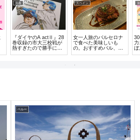
漫画
スペイン
漫
ヒ
『ダイヤのA actⅡ』28
女一人旅のバルセロナ
3
巻収録の市大三校戦が
で食べた美味しいも
力
』
熱すぎたので勝手に語
の。おすすめバル、カ
ぼ
りますね。（試合結果
フェ、全部まとめてご
紹
-
ネタバレあり）
紹介します
ペルー