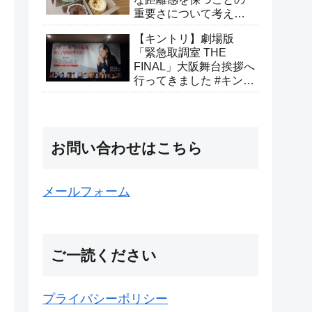
重要さについて考えて
みた
【キントリ】劇場版
「緊急取調室 THE
FINAL」大阪舞台挨拶へ
行ってきました #キント
リありがとうキャンペ
ーン
お問い合わせはこちら
メールフォーム
ご一読ください
プライバシーポリシー