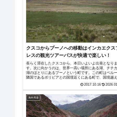
クスコからプーノへの移動はインカエクス
レスの観光ツアーバスが快適で楽しい！
長らく滞在したクスコから、本日いよいよ出発となり
す。次に向かうのは、世界一高い場所にある湖、チチ
湖のほとりにあるプーノという町です。この町はペル
隣国であるボリビアとの国境近くにある町で、国境越
バスもここからたくさん出ています。...
2017.10.16
2026.0
海外周遊