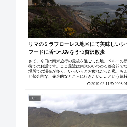
リマのミラフローレス地区にて美味しいシ
フードに舌つづみをうつ贅沢散歩
さて、今日は南米旅行の最後を過ごした地、ペルーの
街でのお話です。ここ最近は南米のいわゆる都会的で
場所での滞在が多く、いろいろとお疲れだった私。ち
と都会的な、先進的なところに行きたい……という気
で滞在したのは、ペルーの新市街、...
2019.02.11
2026.0
ペルー