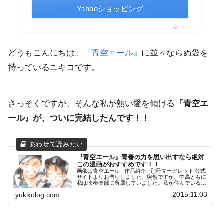
Yahooショッピング
ポチップ
どうもこんにちは。
『青空エール』
に並々ならぬ愛を
持っているユキコです。
さっそくですが、そんな私が熱い愛を傾ける
『青空エ
ール』が、ついに完結したんです！！
『青空エール』青春の力を思い出すなら絶対
この漫画がおすすめです！！
画像は青空エール | 作品紹介 | 別冊マーガレット 公式
サイトよりお借りしました。突然ですが、中高ともに
私は吹奏楽部に所属していました。私が住んでいる場
所では、今の時期はちょうど吹奏楽部の定期演奏会が
2015.11.03
yukikolog.com
たくさん開催されているんです。そして先...