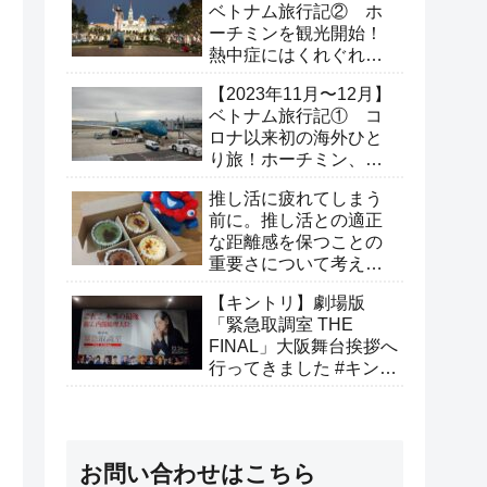
ベトナム旅行記② ホ
ーチミンを観光開始！
熱中症にはくれぐれも
ご注意を。（2日目）
【2023年11月〜12月】
ベトナム旅行記① コ
ロナ以来初の海外ひと
り旅！ホーチミン、ホ
イアンへ行ってきた（1
推し活に疲れてしまう
日目）
前に。推し活との適正
な距離感を保つことの
重要さについて考えて
みた
【キントリ】劇場版
「緊急取調室 THE
FINAL」大阪舞台挨拶へ
行ってきました #キント
リありがとうキャンペ
ーン
お問い合わせはこちら