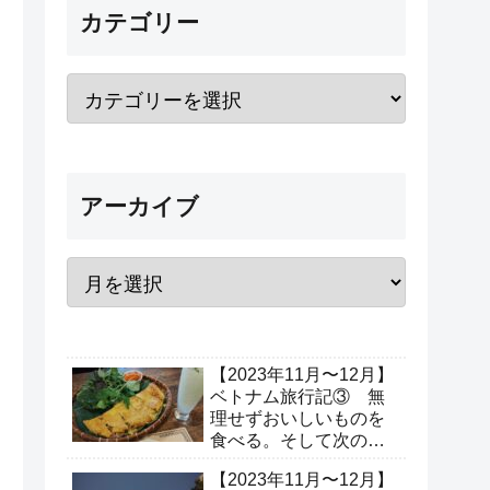
カテゴリー
アーカイブ
【2023年11月〜12月】
ベトナム旅行記③ 無
理せずおいしいものを
食べる。そして次の場
所へ出発！（3日目、4
【2023年11月〜12月】
日目）