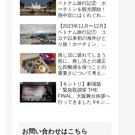
ベトナム旅行記② ホ
ーチミンを観光開始！
熱中症にはくれぐれも
ご注意を。（2日目）
【2023年11月〜12月】
ベトナム旅行記① コ
ロナ以来初の海外ひと
り旅！ホーチミン、ホ
イアンへ行ってきた（1
推し活に疲れてしまう
日目）
前に。推し活との適正
な距離感を保つことの
重要さについて考えて
みた
【キントリ】劇場版
「緊急取調室 THE
FINAL」大阪舞台挨拶へ
行ってきました #キント
リありがとうキャンペ
ーン
お問い合わせはこちら