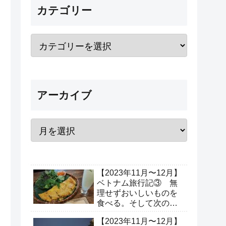
カテゴリー
アーカイブ
【2023年11月〜12月】
ベトナム旅行記③ 無
理せずおいしいものを
食べる。そして次の場
所へ出発！（3日目、4
【2023年11月〜12月】
日目）