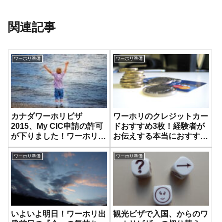
関連記事
ワーホリ準備
ワーホリ準備
カナダワーホリビザ
ワーホリのクレジットカー
2015、My CIC申請の許可
ドおすすめ3枚！経験者が
が下りました！ワーホリビ
お伝えする本当におすすめ
ザゲットです！
はこちらです。（海外留学
にも！）
ワーホリ準備
ワーホリ準備
いよいよ明日！ワーホリ出
観光ビザで入国、からのワ