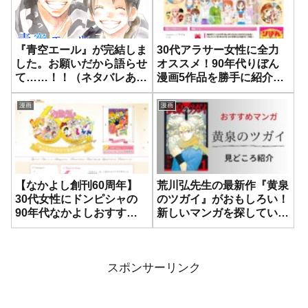
『青空エール』が完結しま
30代アラサー女性に全力
した。お願いだから語らせ
オススメ！90年代りぼん
て……！！（ネタバレあり
漫画5作品を勝手に紹介し
注意）
ます
漫画
漫画
【なかよし創刊60周年】
荒川弘先生の最新作『黄泉
30代女性にドンピシャの
のツガイ』がおもしろい！
90年代なかよしおすすめ
新しいマンガを探している
漫画、勝手に紹介します
人は絶対手に取るべし。
スポンサーリンク