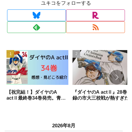
ユキコをフォローする
【祝完結！】ダイヤのA
『ダイヤのA actⅡ』28巻収
actⅡ最終巻34巻発売。青道
録の市大三校戦が熱すぎた
vs稲実がついに決着。書き下
で勝手に語りますね。（試
ろし部分までネタバレありで
結果ネタバレあり）
語りつくす！！
2026年8月