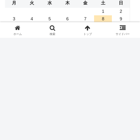
月
火
水
木
金
土
日
1
2
3
4
5
6
7
8
9
10
11
12
13
14
15
16
17
18
19
20
21
22
23
ホーム
検索
トップ
サイドバー
24
25
26
27
28
29
30
31
« 4月
お問い合わせはこちら
メールフォーム
ご一読ください
プライバシーポリシー