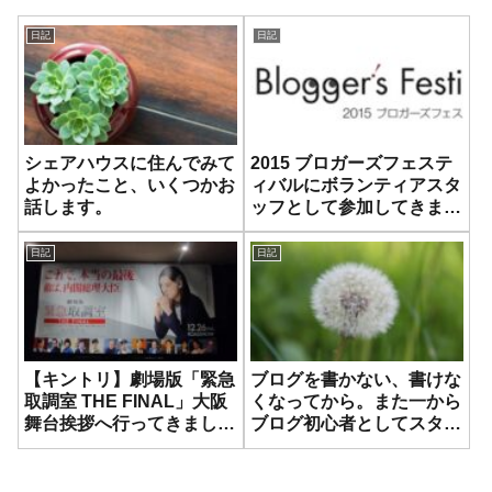
日記
日記
シェアハウスに住んでみて
2015 ブロガーズフェステ
よかったこと、いくつかお
ィバルにボランティアスタ
話します。
ッフとして参加してきまし
た！
日記
日記
【キントリ】劇場版「緊急
ブログを書かない、書けな
取調室 THE FINAL」大阪
くなってから。また一から
舞台挨拶へ行ってきました
ブログ初心者としてスター
#キントリありがとうキャ
トします！
ンペーン