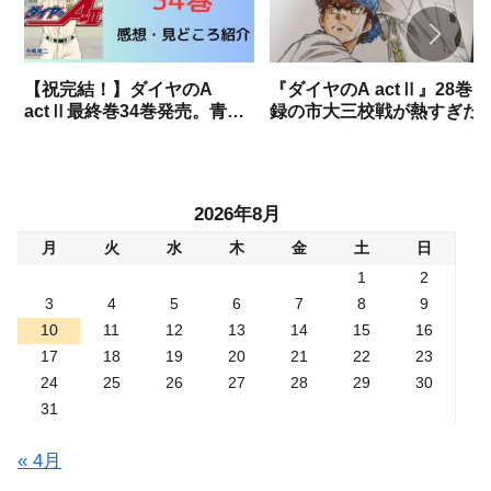
【祝完結！】ダイヤのA
『ダイヤのA actⅡ』28巻収
actⅡ最終巻34巻発売。青道
録の市大三校戦が熱すぎた
vs稲実がついに決着。書き下
で勝手に語りますね。（試
ろし部分までネタバレありで
結果ネタバレあり）
語りつくす！！
2026年8月
月
火
水
木
金
土
日
1
2
3
4
5
6
7
8
9
10
11
12
13
14
15
16
17
18
19
20
21
22
23
24
25
26
27
28
29
30
31
« 4月