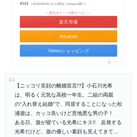
¥543
（2026/06/29 13:11時点 | Amazon調べ）
＼楽天ポイント4倍セール！／
楽天市場
Amazon
Yahooショッピング
ポチップ
【ニッコリ笑顔の離婚宣言!?】小石川光希
は、明るく元気な高校一年生。二組の両親
の“入れ替え結婚”で、同居することになった松
浦遊は、カッコ良いけど意地悪な男の子！
ある日、遊が寝ている光希にキス!! 反発する
光希だけど、遊の優しい素顔も見えてきて…