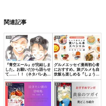
関連記事
漫画
漫画
『青空エール』が完結しま
グルメエッセイ漫画初心者
した。お願いだから語らせ
におすすめ。旅グルメも自
て……！！（ネタバレあり
炊飯も楽しめる『しょうゆ
注意）
さしの食いしん本』シリー
ズはぜひ読んでみて！
漫画
漫画