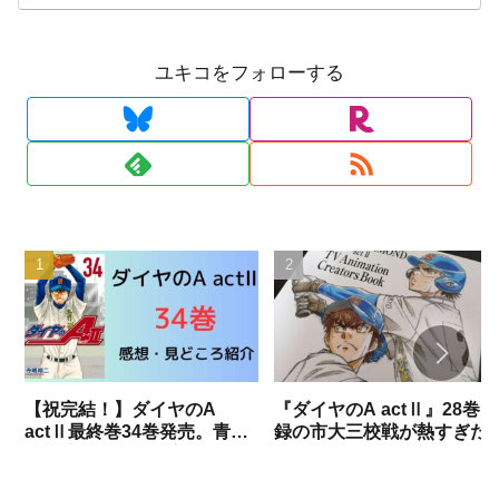
ユキコをフォローする
【祝完結！】ダイヤのA
『ダイヤのA actⅡ』28巻収
actⅡ最終巻34巻発売。青道
録の市大三校戦が熱すぎた
vs稲実がついに決着。書き下
で勝手に語りますね。（試
ろし部分までネタバレありで
結果ネタバレあり）
語りつくす！！