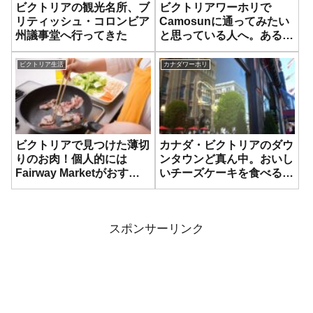
ビクトリアの観光名所、ブ
ビクトリアワーホリで
リティッシュ・コロンビア
Camosunに通ってみたい
州議事堂へ行ってきた
と思っている人へ。ある程
度PCに慣れておかないと
キツイかもしれません。
ビクトリア生活
カナダワーホリ
ビクトリアで見つけた薄切
カナダ・ビクトリアのダウ
りのお肉！個人的には
ンタウンど真ん中。おいし
Fairway Marketがおすす
いチーズケーキを食べるな
め！
ら、Murchie’s（マーチー
ズ）が断然おすすめ！
スポンサーリンク