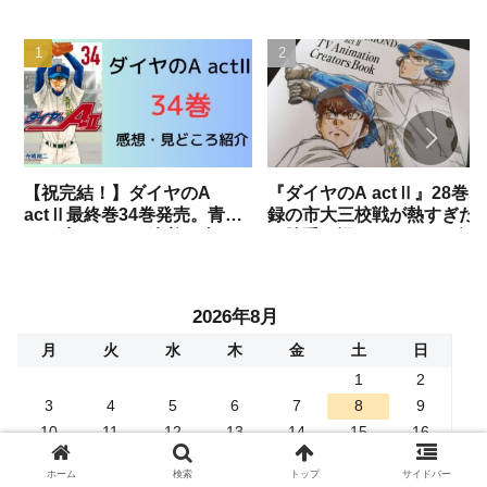
【祝完結！】ダイヤのA
『ダイヤのA actⅡ』28巻収
actⅡ最終巻34巻発売。青道
録の市大三校戦が熱すぎた
vs稲実がついに決着。書き下
で勝手に語りますね。（試
ろし部分までネタバレありで
結果ネタバレあり）
語りつくす！！
2026年8月
月
火
水
木
金
土
日
1
2
3
4
5
6
7
8
9
10
11
12
13
14
15
16
17
18
19
20
21
22
23
ホーム
検索
トップ
サイドバー
24
25
26
27
28
29
30