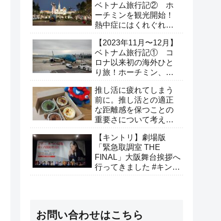
ベトナム旅行記② ホ
ーチミンを観光開始！
熱中症にはくれぐれも
ご注意を。（2日目）
【2023年11月〜12月】
ベトナム旅行記① コ
ロナ以来初の海外ひと
り旅！ホーチミン、ホ
イアンへ行ってきた（1
推し活に疲れてしまう
日目）
前に。推し活との適正
な距離感を保つことの
重要さについて考えて
みた
【キントリ】劇場版
「緊急取調室 THE
FINAL」大阪舞台挨拶へ
行ってきました #キント
リありがとうキャンペ
ーン
お問い合わせはこちら