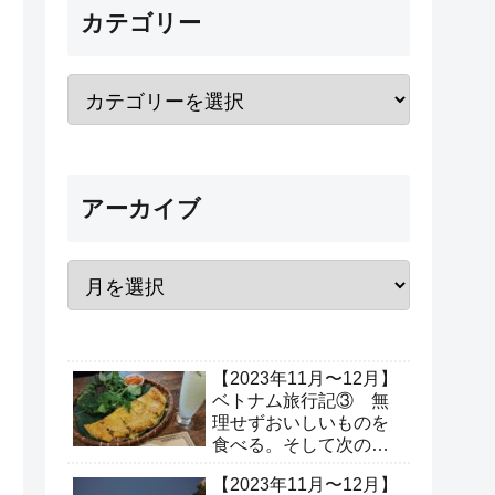
カテゴリー
アーカイブ
【2023年11月〜12月】
ベトナム旅行記③ 無
理せずおいしいものを
食べる。そして次の場
所へ出発！（3日目、4
【2023年11月〜12月】
日目）