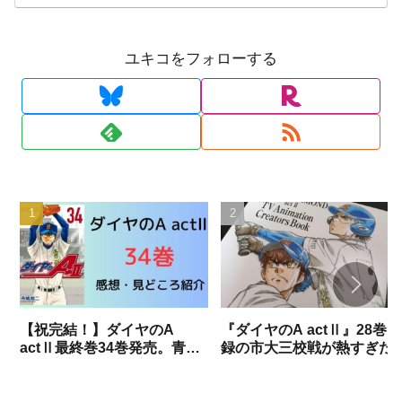
ユキコをフォローする
【祝完結！】ダイヤのA
『ダイヤのA actⅡ』28巻収
actⅡ最終巻34巻発売。青道
録の市大三校戦が熱すぎた
vs稲実がついに決着。書き下
で勝手に語りますね。（試
ろし部分までネタバレありで
結果ネタバレあり）
語りつくす！！