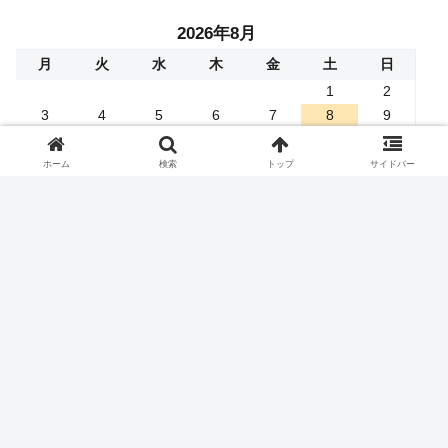
2026年8月
月
火
水
木
金
土
日
1
2
3
4
5
6
7
8
9
10
11
12
13
14
15
16
17
18
19
20
21
22
23
ホーム
検索
トップ
サイドバー
24
25
26
27
28
29
30
31
« 4月
お問い合わせはこちら
メールフォーム
ご一読ください