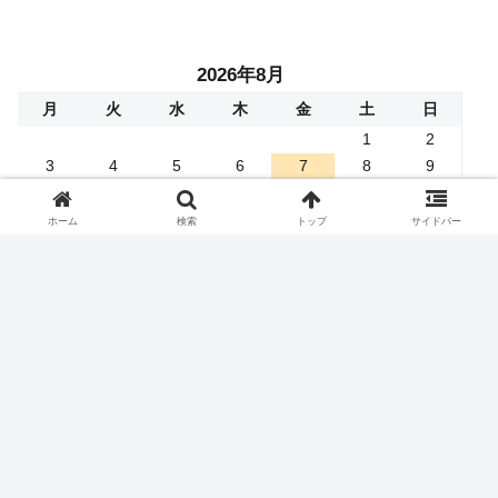
ろし部分までネタバレありで
結果ネタバレあり）
語りつくす！！
2026年8月
月
火
水
木
金
土
日
1
2
3
4
5
6
7
8
9
10
11
12
13
14
15
16
17
18
19
20
21
22
23
ホーム
検索
トップ
サイドバー
24
25
26
27
28
29
30
31
« 4月
お問い合わせはこちら
メールフォーム