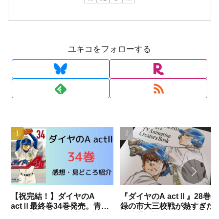
ユキコをフォローする
【祝完結！】ダイヤのA
『ダイヤのA actⅡ』28巻収
actⅡ最終巻34巻発売。青道
録の市大三校戦が熱すぎた
vs稲実がついに決着。書き下
で勝手に語りますね。（試