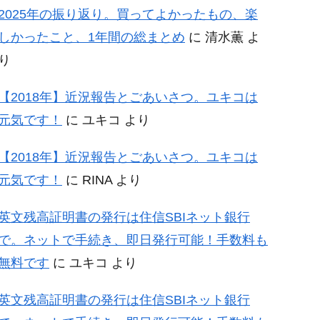
2025年の振り返り。買ってよかったもの、楽
しかったこと、1年間の総まとめ
に
清水薫
よ
り
【2018年】近況報告とごあいさつ。ユキコは
元気です！
に
ユキコ
より
【2018年】近況報告とごあいさつ。ユキコは
元気です！
に
RINA
より
英文残高証明書の発行は住信SBIネット銀行
で。ネットで手続き、即日発行可能！手数料も
無料です
に
ユキコ
より
英文残高証明書の発行は住信SBIネット銀行