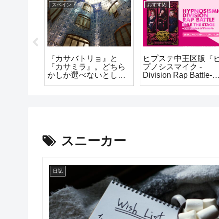
スペイン
おすすめ
ー女性に全
『カサバトリョ』と
ヒプステ中王区版『
90年代り
『カサミラ』。どちら
プノシスマイク -
品を勝手に
かしか選べないとした
Division Rap Battle-
ら、私は女心をくすぐ
Rule the Stage -
るポイントたくさんの
Renegades of Female
『カサバトリョ』派！
の感想語り
スニーカー
日記