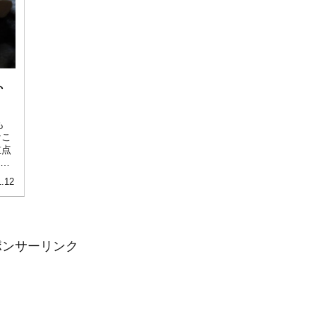
、
も
なこ
重点
年を
1.12
ポンサーリンク