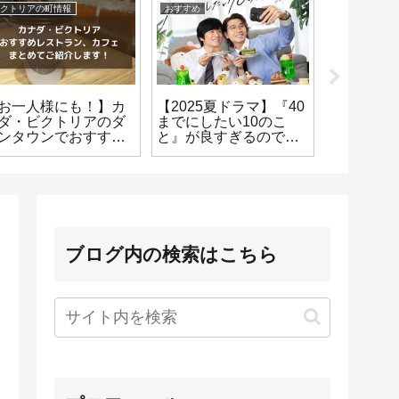
クトリアの町情報
おすすめ
漫画
お一人様にも！】カ
【2025夏ドラマ】『40
【なかよし
ダ・ビクトリアのダ
までにしたい10のこ
年】30代
ンタウンでおすすめ
と』が良すぎるのでち
シャの90
ストラン7選（おまけ
ょっとばかし語ります
おすすめ
報あり）
（1万8000字超え長文
紹介しま
になりました）
ブログ内の検索はこちら