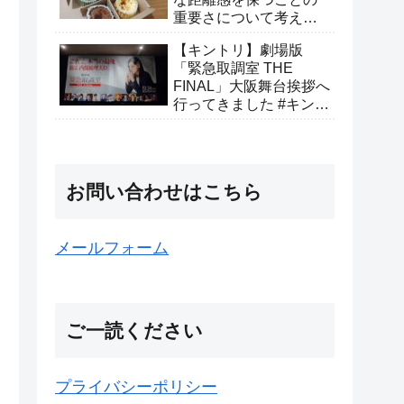
重要さについて考えて
みた
【キントリ】劇場版
「緊急取調室 THE
FINAL」大阪舞台挨拶へ
行ってきました #キント
リありがとうキャンペ
ーン
お問い合わせはこちら
メールフォーム
ご一読ください
プライバシーポリシー