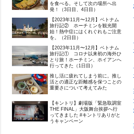
を食べる。そして次の場所へ出
発！（3日目、4日目）
【2023年11月〜12月】ベトナム
旅行記② ホーチミンを観光開
始！熱中症にはくれぐれもご注意
を。（2日目）
【2023年11月〜12月】ベトナム
旅行記① コロナ以来初の海外ひ
とり旅！ホーチミン、ホイアンへ
行ってきた（1日目）
推し活に疲れてしまう前に。推し
活との適正な距離感を保つことの
重要さについて考えてみた
【キントリ】劇場版「緊急取調室
THE FINAL」大阪舞台挨拶へ行
ってきました #キントリありがと
うキャンペーン