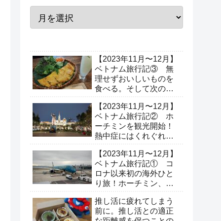
【2023年11月〜12月】
ベトナム旅行記③ 無
理せずおいしいものを
食べる。そして次の場
所へ出発！（3日目、4
【2023年11月〜12月】
日目）
ベトナム旅行記② ホ
ーチミンを観光開始！
熱中症にはくれぐれも
ご注意を。（2日目）
【2023年11月〜12月】
ベトナム旅行記① コ
ロナ以来初の海外ひと
り旅！ホーチミン、ホ
イアンへ行ってきた（1
推し活に疲れてしまう
日目）
前に。推し活との適正
な距離感を保つことの