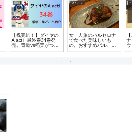
漫画
スペイン
ビ
ヒ
【祝完結！】ダイヤの
女一人旅のバルセロナ
【
A actⅡ最終巻34巻発
で食べた美味しいも
ナ
』
売。青道vs稲実がつい
の。おすすめバル、カ
ウ
に決着。書き下ろし部
フェ、全部まとめてご
レ
-
分までネタバレありで
紹介します
情
語りつくす！！